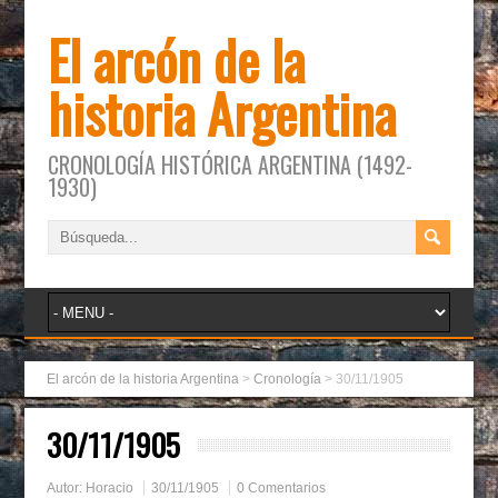
El arcón de la
historia Argentina
CRONOLOGÍA HISTÓRICA ARGENTINA (1492-
1930)
El arcón de la historia Argentina
>
Cronología
>
30/11/1905
30/11/1905
Autor:
Horacio
30/11/1905
0 Comentarios