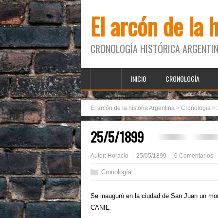
El arcón de la 
CRONOLOGÍA HISTÓRICA ARGENTIN
INICIO
CRONOLOGÍA
El arcón de la historia Argentina
>
Cronología
>
25/5/1899
Autor:
Horacio
25/05/1899
0 Comentarios
Cronología
Se inauguró en la ciudad de San Juan un 
CANIL.