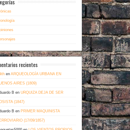
egorías
rónicas
ronología
piniones
ersonajes
entarios recientes
ith
en
ARQUEOLOGÍA URBANA EN
UENOS AIRES (1809)
duardo B
en
URQUIZA DEJA DE SER
OSISTA (1847)
duardo B
en
PRIMER MAQUINISTA
ERROVIARIO (17/09/1857)
haquetas5000
en
LOS VIENTOS PROPIOS