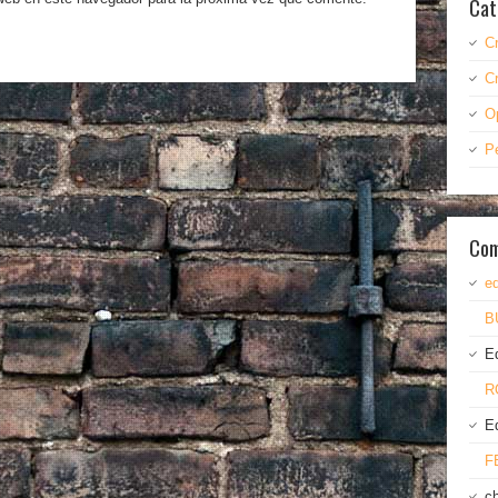
Cat
C
C
O
P
Com
ed
B
E
R
E
F
c