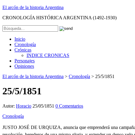
El arcón de la historia Argentina
CRONOLOGÍA HISTÓRICA ARGENTINA (1492-1930)
Inicio
Cronología
Crónicas
INDICE CRONICAS
Personajes
Opiniones
El arcón de la historia Argentina
>
Cronología
>
25/5/1851
25/5/1851
Autor:
Horacio
25/05/1851
0 Comentarios
Cronología
JUSTO JOSÉ DE URQUIZA, anuncia que emprenderá una campaña cont
revolución, herederos de una misma gloria, y extender un denso velo so