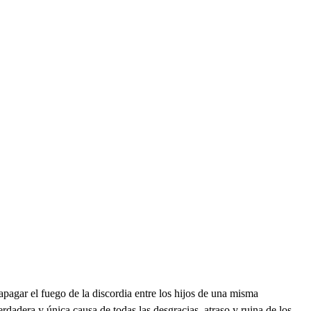
el fuego de la discordia entre los hijos de una misma
rdadera y única causa de todas las desgracias, atraso y ruina de los