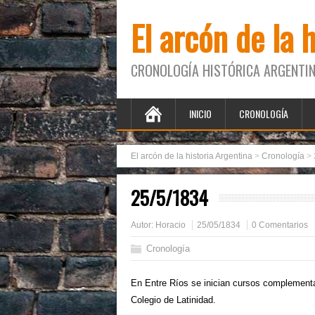
El arcón de la 
CRONOLOGÍA HISTÓRICA ARGENTIN
INICIO
CRONOLOGÍA
El arcón de la historia Argentina
>
Cronología
>
25/5/1834
Autor:
Horacio
25/05/1834
0 Comentarios
Cronología
En Entre Ríos se inician cursos complementari
Colegio de Latinidad.