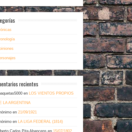
egorías
rónicas
ronología
piniones
ersonajes
entarios recientes
haquetas5000
en
LOS VIENTOS PROPIOS
E LA ARGENTINA
nónimo
en
21/09/1921
nónimo
en
LA LIGA FEDERAL (1814)
lberto Carlos Pita Abancens
en
15/07/1802