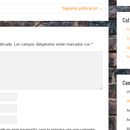
Siguiente publicación →
Cat
C
C
blicada.
Los campos obligatorios están marcados con
*
O
P
Com
c
D
A
A
A
 web en este navegador para la próxima vez que comente.