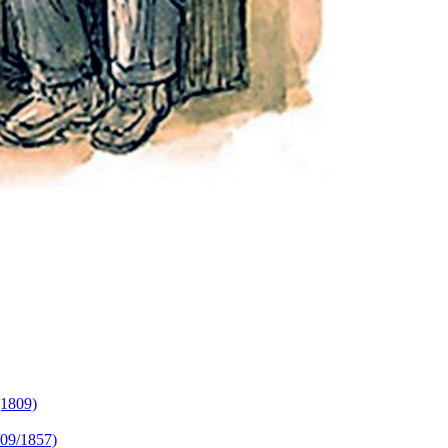
809)
9/1857)