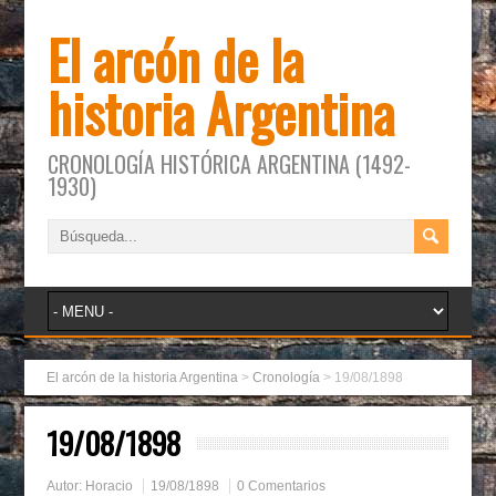
El arcón de la
historia Argentina
CRONOLOGÍA HISTÓRICA ARGENTINA (1492-
1930)
El arcón de la historia Argentina
>
Cronología
>
19/08/1898
19/08/1898
Autor:
Horacio
19/08/1898
0 Comentarios