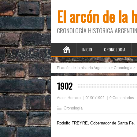
El arcón de la 
CRONOLOGÍA HISTÓRICA ARGENTIN
INICIO
CRONOLOGÍA
El arcón de la historia Argentina
>
Cronología
>
1902
Autor:
Horacio
01/01/1902
0 Comentarios
Cronología
Rodolfo FREYRE, Gobernador de Santa Fe.