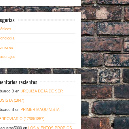
egorías
rónicas
ronología
piniones
ersonajes
entarios recientes
duardo B
en
URQUIZA DEJA DE SER
OSISTA (1847)
duardo B
en
PRIMER MAQUINISTA
ERROVIARIO (17/09/1857)
haquetas5000
en
LOS VIENTOS PROPIOS