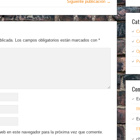
Siguiente publicación →
Cat
C
blicada.
Los campos obligatorios están marcados con
*
C
O
P
Com
E
R
E
F
 web en este navegador para la próxima vez que comente.
c