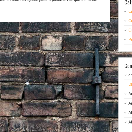
Cat
C
C
O
P
Com
c
D
A
A
A
A