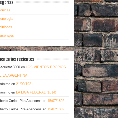
egorías
rónicas
ronología
piniones
ersonajes
entarios recientes
haquetas5000
en
LOS VIENTOS PROPIOS
E LA ARGENTINA
nónimo
en
21/09/1921
nónimo
en
LA LIGA FEDERAL (1814)
lberto Carlos Pita Abancens
en
15/07/1802
lberto Carlos Pita Abancens
en
15/07/1802