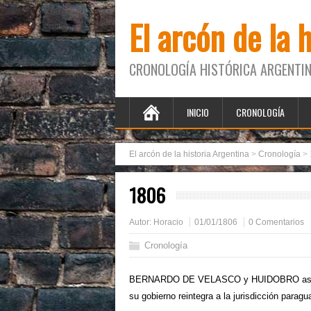
El arcón de la 
CRONOLOGÍA HISTÓRICA ARGENTIN
INICIO
CRONOLOGÍA
El arcón de la historia Argentina
>
Cronología
>
1806
Autor:
Horacio
01/01/1806
0 Comentarios
Cronología
BERNARDO DE VELASCO y HUIDOBRO asume 
su gobierno reintegra a la jurisdicción parag