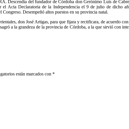
 del fundador de Córdoba don Gerónimo Luis de Cabrera. Fue el
 el Acta De­claratoria de la Independencia el 9 de julio de dicho a
l Congreso. Desempeñó altos puestos en su provincia natal.
entales, don José Artigas, para que fijara y rectificara, de acuerdo co
onsagró a la grandeza de la provincia de Córdoba, a la que sirvió con int
gatorios están marcados con
*