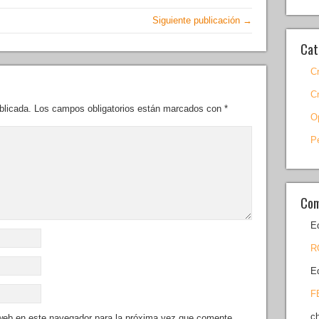
Siguiente publicación →
Cat
C
C
blicada.
Los campos obligatorios están marcados con
*
O
P
Com
E
R
E
F
c
 web en este navegador para la próxima vez que comente.