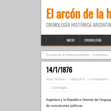
El arcón de la 
CRONOLOGÍA HISTÓRICA ARGENTIN
INICIO
CRONOLOGÍA
El arcón de la historia Argentina
>
Cronología
>
14/1/1876
Autor:
Horacio
14/01/1876
0 Comentarios
Cronología
Argentina y la República Oriental del Uruguay
de convulsiones políticas