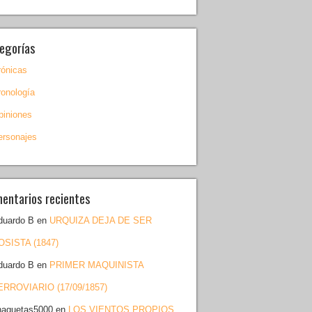
egorías
rónicas
ronología
piniones
ersonajes
entarios recientes
duardo B
en
URQUIZA DEJA DE SER
OSISTA (1847)
duardo B
en
PRIMER MAQUINISTA
ERROVIARIO (17/09/1857)
haquetas5000
en
LOS VIENTOS PROPIOS