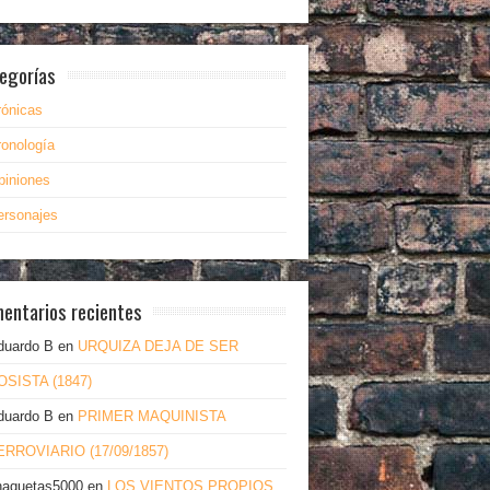
egorías
rónicas
ronología
piniones
ersonajes
entarios recientes
duardo B
en
URQUIZA DEJA DE SER
OSISTA (1847)
duardo B
en
PRIMER MAQUINISTA
ERROVIARIO (17/09/1857)
haquetas5000
en
LOS VIENTOS PROPIOS