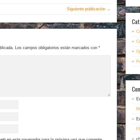
Siguiente publicación →
Cat
C
C
blicada.
Los campos obligatorios están marcados con
*
O
P
Com
E
R
E
F
c
 web en este navegador para la próxima vez que comente.