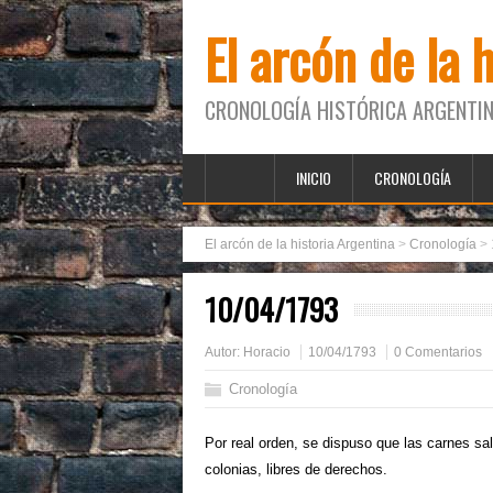
El arcón de la 
CRONOLOGÍA HISTÓRICA ARGENTIN
INICIO
CRONOLOGÍA
El arcón de la historia Argentina
>
Cronología
>
10/04/1793
Autor:
Horacio
10/04/1793
0 Comentarios
Cronología
Por real orden, se dispuso que las carnes s
colonias, libres de derechos.